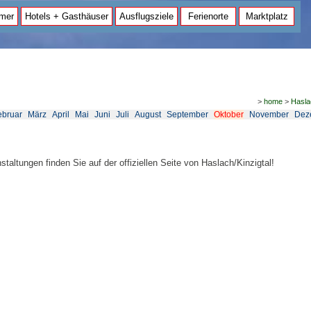
mer
Hotels + Gasthäuser
Ausflugsziele
Ferienorte
Marktplatz
>
home
>
Hasla
ebruar
März
April
Mai
Juni
Juli
August
September
Oktober
November
Dez
staltungen finden Sie auf der offiziellen Seite von Haslach/Kinzigtal!