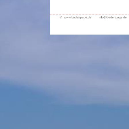
©
www.badenpage.de
info@badenpage.de