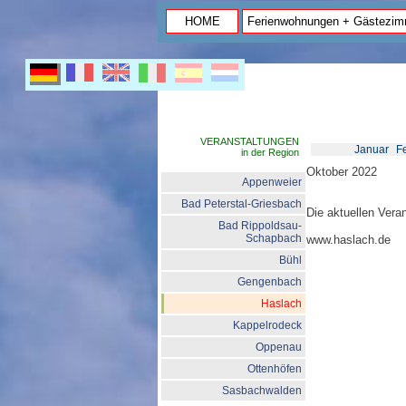
HOME
Ferienwohnungen + Gästezim
VERANSTALTUNGEN
Januar
F
in der Region
Oktober 2022
Appenweier
Bad Peterstal-Griesbach
Die aktuellen Veran
Bad Rippoldsau-
Schapbach
www.haslach.de
Bühl
Gengenbach
Haslach
Kappelrodeck
Oppenau
Ottenhöfen
Sasbachwalden