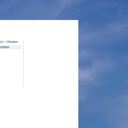
ch
>
Oktober
ember