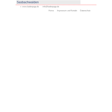
Appenweier
Bad Peterstal-Griesbach
Bad Rippoldsau-Schapbac
Bühl
Gengenbach
Haslach
Kappelrodeck
Oppenau