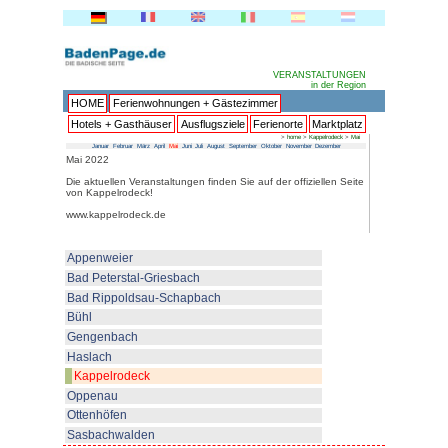
HOME
Ferienwohnungen + 
Hotels + Gasthäuser
Ausflu
Januar
Februar
März
April
Mai
Juni
Juli
Au
Mai 2022
Die aktuellen Veranstaltungen fin
von Kappelrodeck!
www.kappelrodeck.de