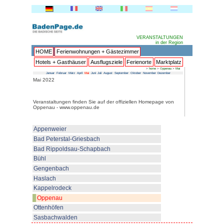
HOME
Ferienwohnungen + 
Hotels + Gasthäuser
Ausflu
Januar
Februar
März
April
Mai
Juni
Juli
Au
Mai 2022
Veranstaltungen finden Sie auf 
Oppenau - www.oppenau.de