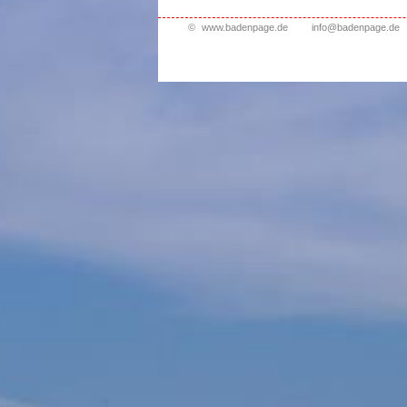
©
www.badenpage.de
info@badenpage.de