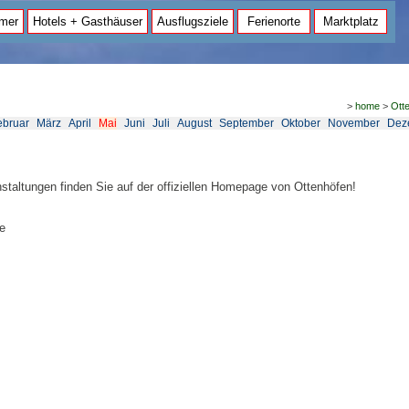
mer
Hotels + Gasthäuser
Ausflugsziele
Ferienorte
Marktplatz
>
home
>
Ott
ebruar
März
April
Mai
Juni
Juli
August
September
Oktober
November
Dez
nstaltungen finden Sie auf der offiziellen Homepage von Ottenhöfen!
e