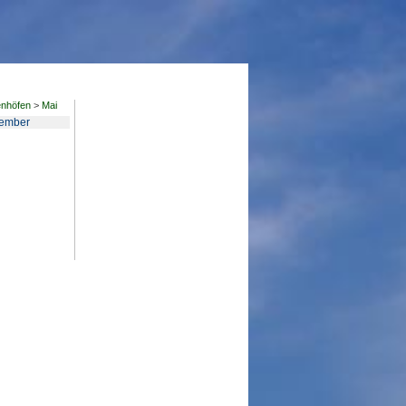
enhöfen
>
Mai
ember