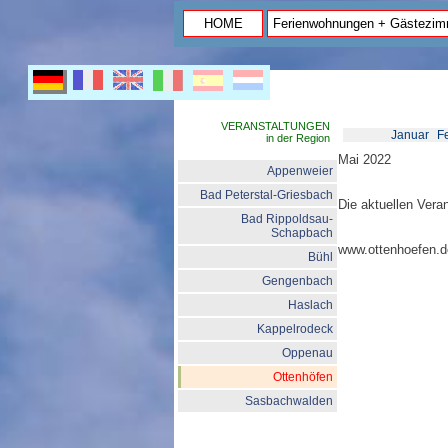
HOME
Ferienwohnungen + Gästezim
VERANSTALTUNGEN
Januar
F
in der Region
Mai 2022
Appenweier
Bad Peterstal-Griesbach
Die aktuellen Vera
Bad Rippoldsau-
Schapbach
www.ottenhoefen.d
Bühl
Gengenbach
Haslach
Kappelrodeck
Oppenau
Ottenhöfen
Sasbachwalden