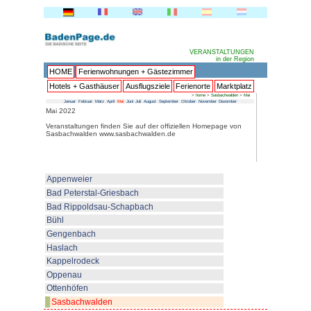
HOME
Ferienwohnungen + 
Hotels + Gasthäuser
Ausflu
Januar
Februar
März
April
Mai
Juni
Juli
Au
Mai 2022
Veranstaltungen finden Sie auf 
Sasbachwalden www.sasbachwa