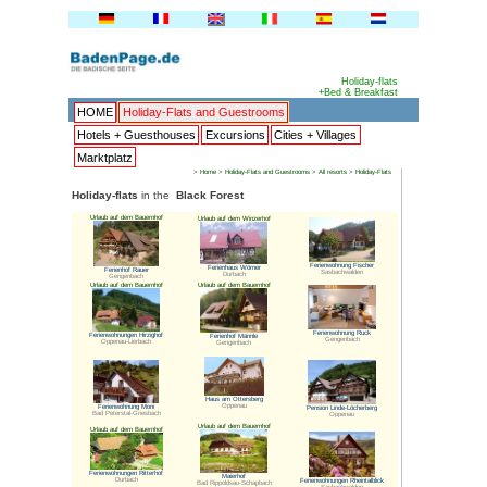
HOME
Holiday-Flats and G
Hotels + Guesthouses
Excu
Marktplatz
>
Home
>
Hol
Holiday-flats
in the
Black Fore
Urlaub auf dem Bauernhof
Urlaub auf 