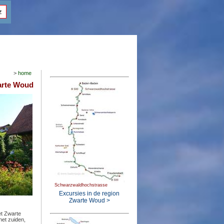
z
>
home
arte Woud
Schwarzwaldhochstrasse
Excursies in de region
Zwarte Woud >
et Zwarte
het zuiden,