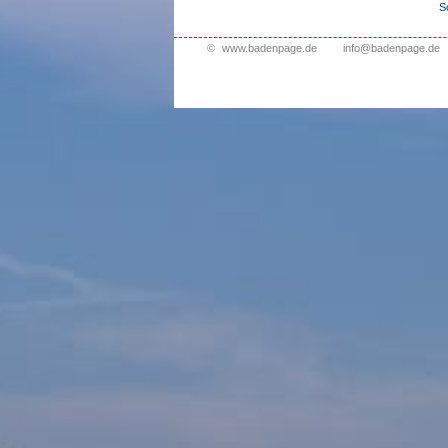
S
©
www.badenpage.de
info@badenpage.de