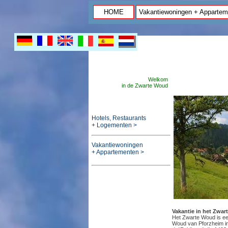
HOME
Vakantiewoningen + Appartem
Welkom
in de Zwarte Woud
Hotels, Restaurants
+ Logementen >
Vakantiewoningen
+ Appartementen >
Vakantie in het Zwa
Het Zwarte Woud is ee
Woud van Pforzheim in 