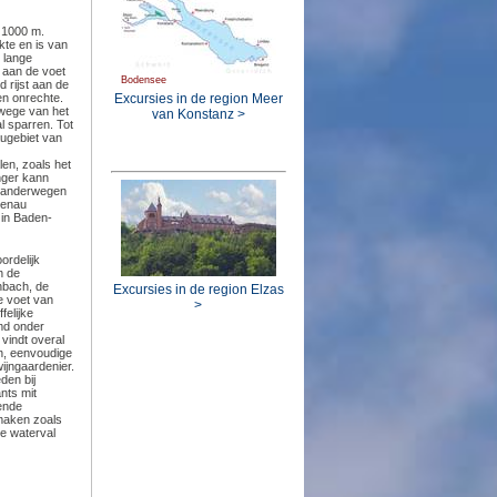
 1000 m.
te en is van
 lange
 aan de voet
Bodensee
 rijst aan de
Excursies in de region Meer
en onrechte.
wege van het
van Konstanz >
l sparren. Tot
augebiet van
en, zoals het
nger kann
 wanderwegen
penau
 in Baden-
ordelijk
n de
nbach, de
Excursies in de region Elzas
e voet van
>
felijke
emd onder
vindt overal
en, eenvoudige
wijngaardenier.
den bij
nts mit
kende
 maken zoals
de waterval