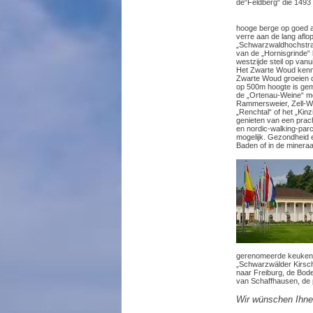
de“Feldberg“ die 1493 
hooge berge op goed a
verre aan de lang afl
„Schwarzwaldhochstra
van de „Hornisgrinde“
westzijde steil op van
Het Zwarte Woud kenme
Zwarte Woud groeien de
op 500m hoogte is gem
de „Ortenau-Weine“ me
Rammersweier, Zell-We
„Renchtal“ of het „Ki
genieten van een prac
en nordic-walking-parc
mogelijk. Gezondheid e
Baden of in de miner
gerenomeerde keukens n
„Schwarzwälder Kirscht
naar Freiburg, de Bode
van Schaffhausen, de p
Wir wünschen Ihne