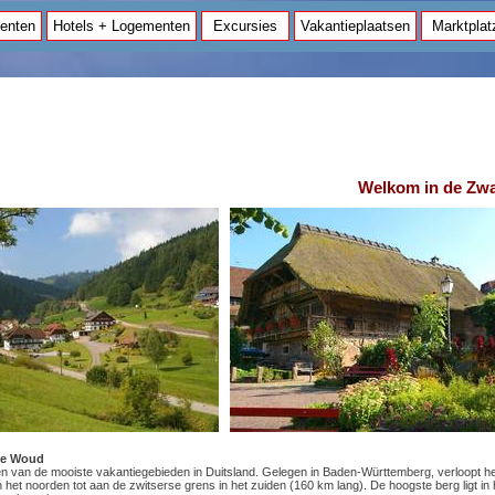
enten
Hotels + Logementen
Excursies
Vakantieplaatsen
Marktplat
Welkom in de Zw
rte Woud
n van de mooiste vakantiegebieden in Duitsland. Gelegen in Baden-Württemberg, verloopt h
het noorden tot aan de zwitserse grens in het zuiden (160 km lang). De hoogste berg ligt in 