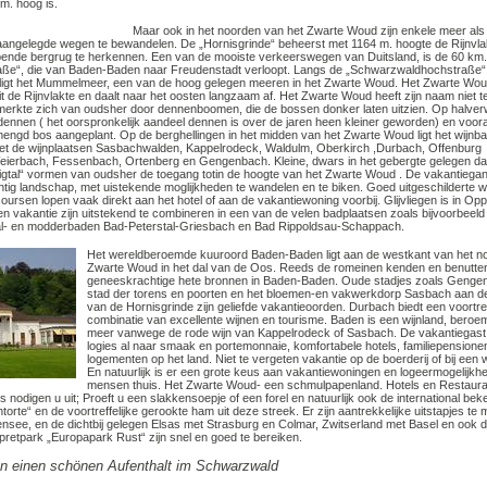
m. hoog is.
Maar ook in het noorden van het Zwarte Woud zijn enkele meer als
angelegde wegen te bewandelen. De „Hornisgrinde“ beheerst met 1164 m. hoogte de Rijnvlak
opende bergrug te herkennen. Een van de mooiste verkeerswegen van Duitsland, is de 60 km.
ße“, die van Baden-Baden naar Freudenstadt verloopt. Langs de „Schwarzwaldhochstraße“
 ligt het Mummelmeer, een van de hoog gelegen meeren in het Zwarte Woud. Het Zwarte Woud
uit de Rijnvlakte en daalt naar het oosten langzaam af. Het Zwarte Woud heeft zijn naam niet t
rkte zich van oudsher door dennenboomen, die de bossen donker laten uitzien. Op halver
nnen ( het oorspronkelijk aandeel dennen is over de jaren heen kleiner geworden) en voora
engd bos aangeplant. Op de berghellingen in het midden van het Zwarte Woud ligt het wijnb
t de wijnplaatsen Sasbachwalden, Kappelrodeck, Waldulm, Oberkirch ,Durbach, Offenburg
ierbach, Fessenbach, Ortenberg en Gengenbach. Kleine, dwars in het gebergte gelegen dal
nzigtal“ vormen van oudsher de toegang totin de hoogte van het Zwarte Woud . De vakantiega
htig landschap, met uistekende moglijkheden te wandelen en te biken. Goed uitgeschilderte
oursen lopen vaak direkt aan het hotel of aan de vakantiewoning voorbij. Glijvliegen is in Op
n vakantie zijn uitstekend te combineren in een van de velen badplaatsen zoals bijvoorbeeld
aal- en modderbaden Bad-Peterstal-Griesbach en Bad Rippoldsau-Schappach.
Het wereldberoemde kuuroord Baden-Baden ligt aan de westkant van het no
Zwarte Woud in het dal van de Oos. Reeds de romeinen kenden en benutte
geneeskrachtige hete bronnen in Baden-Baden. Oude stadjes zoals Genge
stad der torens en poorten en het bloemen-en vakwerkdorp Sasbach aan d
van de Hornisgrinde zijn geliefde vakantieoorden. Durbach biedt een voortref
combinatie van excellente wijnen en tourisme. Baden is een wijnland, bero
meer vanwege de rode wijn van Kappelrodeck of Sasbach. De vakantiegast 
logies al naar smaak en portemonnaie, komfortabele hotels, familiepension
logementen op het land. Niet te vergeten vakantie op de boerderij of bij een 
En natuurlijk is er een grote keus aan vakantiewoningen en logeermogelijkhe
mensen thuis. Het Zwarte Woud- een schmulpapenland. Hotels en Restaura
odigen u uit; Proeft u een slakkensoepje of een forel en natuurlijk ook de international be
orte“ en de voortreffelijke gerookte ham uit deze streek. Er zijn aantrekkelijke uitstapjes te
nsee, en de dichtbij gelegen Elsas met Strasburg en Colmar, Zwitserland met Basel en ook 
retpark „Europapark Rust“ zijn snel en goed te bereiken.
n einen schönen Aufenthalt im Schwarzwald